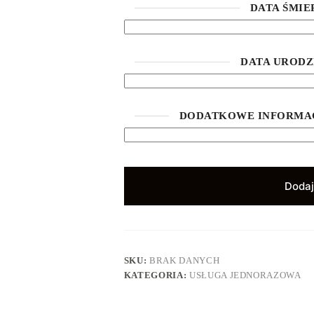
DATA ŚMI
DATA UROD
DODATKOWE INFORMAC
Dodaj
SKU:
BRAK DANYCH
KATEGORIA:
USŁUGA JEDNORAZOWA