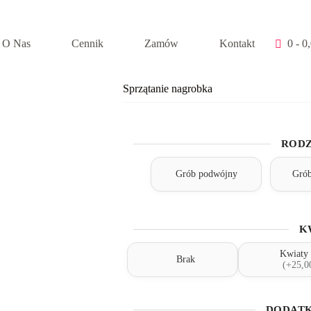
O Nas
Cennik
Zamów
Kontakt
0 -
0
ka
Sprzątanie nagrobka
RODZ
Grób podwójny
Grób
K
Kwiaty 
Brak
(+25,00
DODATK